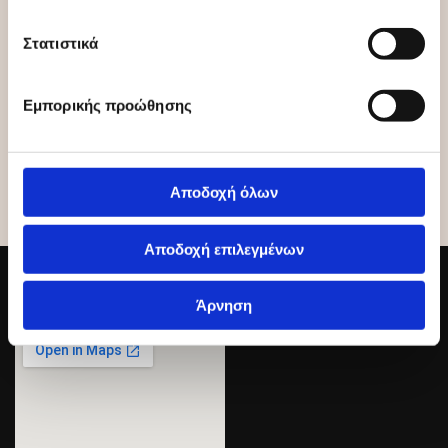
Διαθέτουμε επίσης ειδικό ανυψωτικό μηχάνημα για να
μεταφέρουμε τα προϊόντα σας σε όποιο ύψος εσείς επιθυμείτε,
Στατιστικά
κάνοντας τη μετακόμιση ασφαλή και σίγουρη. Για τις
επιχειρήσεις οι οποίες έχουν συγκεκριμένες απαιτήσεις, η
«ΚΕΡΚΥΡΑ EXPRESS»
με επαγγελματισμό αναλαμβάνει τη
Εμπορικής προώθησης
μετακόμιση ή τη μεταφορά των εμπορευμάτων, σε ειδικές
τιμές, που ανταποκρίνονται στις απαιτήσεις του κάθε
επαγγελματία.
Αποδοχή όλων
Αποδοχή επιλεγμένων
Χάρτης
Άρνηση