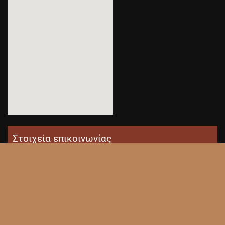
Στοιχεία επικοινωνίας
Κερκυρα Express, Μεταφορές, Εθνική Λευκίμμης Τ.Κ. 49100 Τρία Γεφύρια
Κέρκυρα Τηλ.:
2661020550
Fax:
2661020370
Κιν.:
6942957752
e-mail: kerkura.express@hotmail.com
Κατασκευή Ιστοσελίδων: