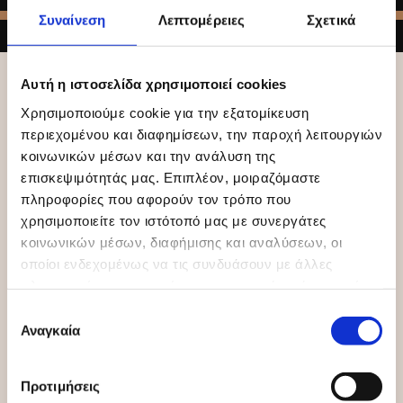
Συναίνεση
Λεπτομέρειες
Σχετικά
ΜΕΤΑΚΟΜΙΣΕΙΣ «ΚΕΡΚΥΡΑ
Αυτή η ιστοσελίδα χρησιμοποιεί cookies
EXPRESS»
Χρησιμοποιούμε cookie για την εξατομίκευση
περιεχομένου και διαφημίσεων, την παροχή λειτουργιών
Η
«ΚΕΡΚΥΡΑ EXPRESS»
με τον ιδιόκτητο στόλο από φορτηγά,
κοινωνικών μέσων και την ανάλυση της
μικρά και μεγάλα, αναλαμβάνει πάσης φύσεως μεταφορές για
επισκεψιμότητάς μας. Επιπλέον, μοιραζόμαστε
ιδιώτες, επιχειρήσεις ή επαγγελματίες σε όλη την Ελλάδα.
πληροφορίες που αφορούν τον τρόπο που
χρησιμοποιείτε τον ιστότοπό μας με συνεργάτες
κοινωνικών μέσων, διαφήμισης και αναλύσεων, οι
οποίοι ενδεχομένως να τις συνδυάσουν με άλλες
πληροφορίες που τους έχετε παραχωρήσει ή τις οποίες
έχουν συλλέξει σε σχέση με την από μέρους σας χρήση
Επιλογή
των υπηρεσιών τους.
Αναγκαία
συγκατάθεσης
Προτιμήσεις