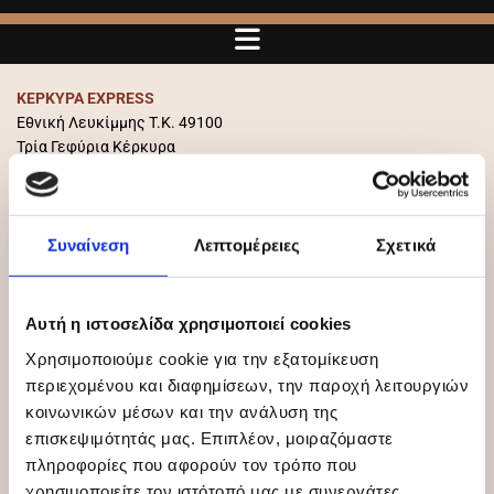
ΚΕΡΚΥΡΑ EXPRESS
Εθνική Λευκίμμης Τ.Κ. 49100
Τρία Γεφύρια Κέρκυρα
Τηλ.: 26610 20550 Fax: 26610 20370 Κιν.: 6942 957752
e-mail: info@
kerkyra-express.gr / kerkura.express@hotmail.com
Υποκατάστημα Αθηνών
Συναίνεση
Λεπτομέρειες
Σχετικά
Κηφισού 105 Αθήνα
Τηλ.: 210 3476845 Fax: 210 3422726
Αυτή η ιστοσελίδα χρησιμοποιεί cookies
Χρησιμοποιούμε cookie για την εξατομίκευση
Όνομα*
περιεχομένου και διαφημίσεων, την παροχή λειτουργιών
κοινωνικών μέσων και την ανάλυση της
επισκεψιμότητάς μας. Επιπλέον, μοιραζόμαστε
πληροφορίες που αφορούν τον τρόπο που
Επίθετο*
χρησιμοποιείτε τον ιστότοπό μας με συνεργάτες